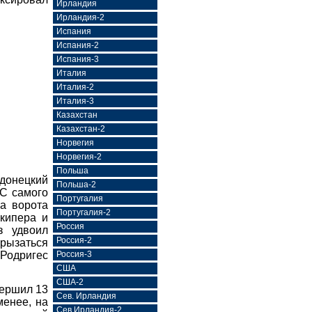
Ирландия
Ирландия-2
Испания
Испания-2
Испания-3
Италия
Италия-2
Италия-3
Казахстан
Казахстан-2
Норвегия
Норвегия-2
Польша
донецкий
Польша-2
С самого
Португалия
на ворота
Португалия-2
лкипера и
Россия
з удвоил
Россия-2
грызаться
Родригес
Россия-3
США
США-2
вершил 13
Сев. Ирландия
менее, на
Сев.Ирландия-2