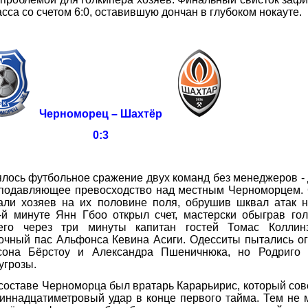
са со счетом 6:0, оставившую дончан в глубоком нокауте.
Черноморец – Шахтёр
0:3
сь футбольное сражение двух команд без менеджеров - 
подавляющее превосходство над местным Черноморцем. 
жали хозяев на их половине поля, обрушив шквал атак 
-й минуте Янн Гбоо открыл счет, мастерски обыграв го
его через три минуты капитан гостей Томас Коллин
очный пас Альфонса Кевина Асиги. Одесситы пытались о
сона Бёрстоу и Александра Пшеничнюка, но Родриго 
угрозы.
оставе Черноморца был вратарь Карарьирис, который со
иннадцатиметровый удар в конце первого тайма. Тем не 