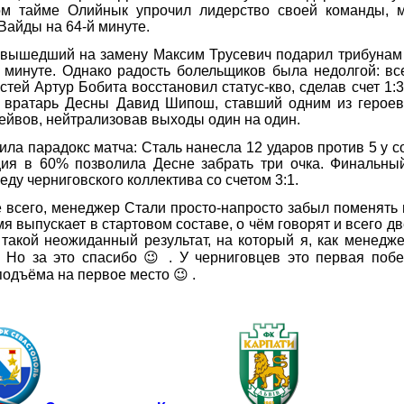
м тайме Олийнык упрочил лидерство своей команды, м
Вайды на 64-й минуте.
ышедший на замену Максим Трусевич подарил трибунам 
й минуте. Однако радость болельщиков была недолгой: вс
тей Артур Бобита восстановил статус-кво, сделав счет 1:3
 вратарь Десны Давид Шипош, ставший одним из героев 
ейвов, нейтрализовав выходы один на один.
а парадокс матча: Сталь нанесла 12 ударов против 5 у с
ия в 60% позволила Десне забрать три очка. Финальный
ду черниговского коллектива со счетом 3:1.
 всего, менеджер Стали просто-напросто забыл поменять
мя выпускает в стартовом составе, о чём говорят и всего д
 такой неожиданный результат, на который я, как менедж
 Но за это спасибо 😉 . У черниговцев это первая поб
подъёма на первое место 😉 .