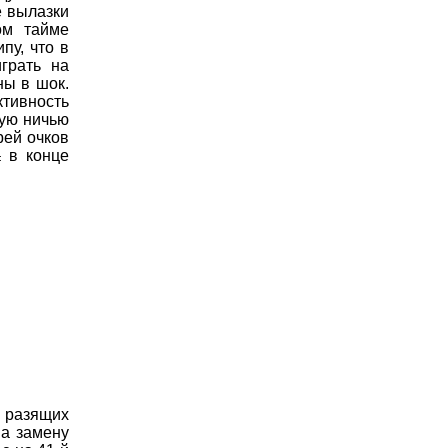
е вылазки
ом тайме
пу, что в
грать на
ны в шок.
тивность
вую ничью
рей очков
а
в конце
 разящих
на замену