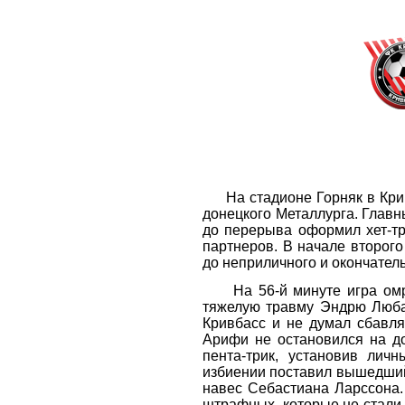
На стадионе Горняк в Крив
донецкого Металлурга. Главн
до перерыва оформил хет-тр
партнеров. В начале второг
до неприличного и окончател
На 56-й минуте игра омрач
тяжелую травму Эндрю Любан
Кривбасс и не думал сбавля
Арифи не остановился на до
пента-трик, установив лич
избиении поставил вышедший
навес Себастиана Ларссона.
штрафных, которые не стали