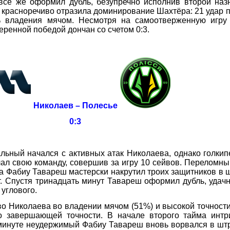
 всё же оформил дубль, безупречно исполнив второй на
и красноречиво отразила доминирование Шахтёра: 21 удар п
% владения мячом. Несмотря на самоотверженную игру
еренной победой дончан со счетом 0:3.
Николаев – Полесье
0:3
ный начался с активных атак Николаева, однако голкип
чал свою команду, совершив за игру 10 сейвов. Переломн
гда Фабиу Тавареш мастерски накрутил троих защитников в
т. Спустя тринадцать минут Тавареш оформил дубль, удач
углового.
Николаева во владении мячом (51%) и высокой точности
ло завершающей точности. В начале второго тайма интр
й минуте неудержимый Фабиу Тавареш вновь ворвался в ш