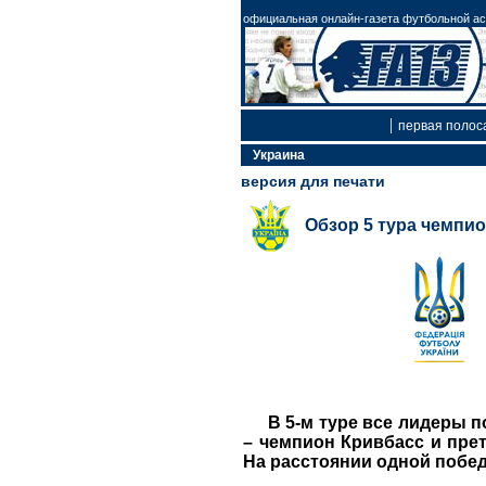
официальная онлайн-газета футбольной асс
|
первая полос
Украина
версия для печати
Обзор 5 тура чемпи
В 5-м туре все лидер
ы п
– чемпион Кривбасс и прет
На расстоянии одной побед