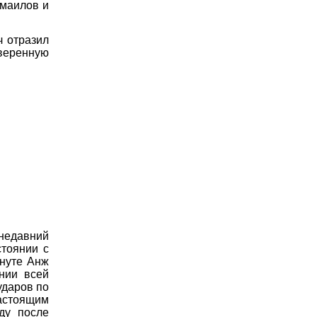
Смаилов и
ч отразил
уверенную
недавний
стоянии с
инуте Анж
нии всей
ударов по
настоящим
ду после