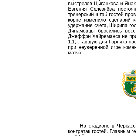
выстрелов Цыганкова и Янак
Евгения Селезнёва постоя
тренерский штаб гостей про
корне изменило сценарий к
удержание счета, Ширипа го
Динамовцы бросились восс
Джеффри Хайреманса не при
1:1, ставшую для Горняка н
при неуверенной игре ком
матча.
На стадионе в Черкассах 
контратак гостей. Главным 