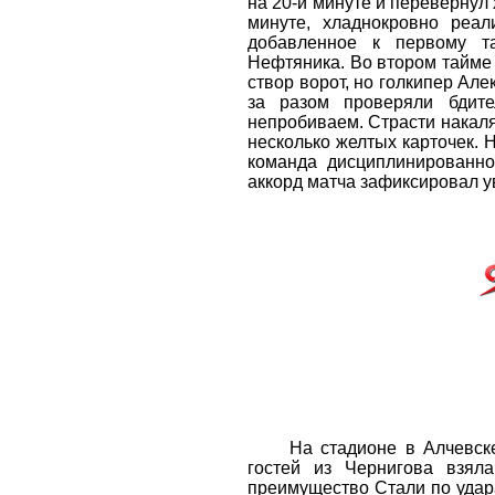
на 20-й минуте и перевернул
минуте, хладнокровно реал
добавленное к первому т
Нефтяника. Во втором тайме 
створ ворот, но голкипер Ал
за разом проверяли бдите
непробиваем. Страсти накаля
несколько желтых карточек.
команда дисциплинированно
аккорд матча зафиксировал ув
На стадионе в Алчевске р
гостей из Чернигова взял
преимущество Стали по удара