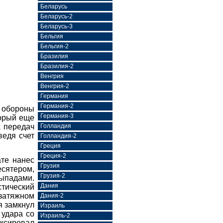
Беларусь
Беларусь-2
Беларусь-3
Бельгия
Бельгия-2
Бразилия
Бразилия-2
Венгрия
Венгрия-2
Германия
Германия-2
т обороны
Германия-3
торый еще
х передач
Голландия
ведя счет
Голландия-2
Греция
Греция-2
те нанес
Грузия
есятером,
Грузия-2
выпадами.
Дания
стический
затяжном
Дания-2
я замкнул
Израиль
 удара со
Израиль-2
иксировал