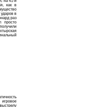
с на 41-й
я, как в
мущество
 ударов в
онард раз
л просто
 получили
ахтырская
инальный
тичность
 игровое
 выстрелу