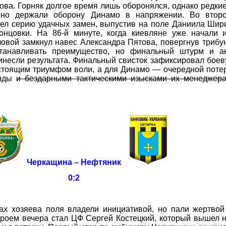
ова. Горняк долгое время лишь оборонялся, однако редки
нно держали оборону Динамо в напряжении. Во втор
вел серию удачных замен, выпустив на поле Даниила Шири
онцовки. На 86-й минуте, когда киевляне уже начали и
ловой замкнул навес Александра Пятова, повергнув трибу
танавливать преимущество, но финальный штурм и ак
несли результата. Финальный свисток зафиксировал бое
астоящим триумфом воли, а для Динамо — очередной поте
анды
и бездарными тактическими изысками их менеджер
Черкащина – Нефтяник
0:2
хозяева поля владели инициативой, но пали жертвой
героем вечера стал ЦФ Сергей Костецкий, который вышел 