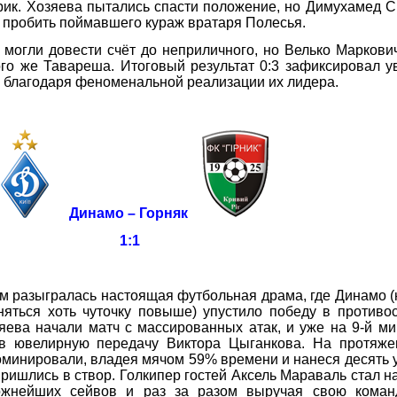
рик. Хозяева пытались спасти положение, но Димухамед 
и пробить поймавшего кураж вратаря Полесья.
огли довести счёт до неприличного, но Велько Маркови
го же Тавареша. Итоговый результат 0:3 зафиксировал 
ю благодаря феноменальной реализации их лидера.
Динамо – Горняк
1:1
разыгралась настоящая футбольная драма, где Динамо (
яться хоть чуточку повыше) упустило победу в противо
яева начали матч с массированных атак, и уже на 9-й м
ув ювелирную передачу Виктора Цыганкова. На протяже
оминировали, владея мячом 59% времени и нанеся десять 
пришлись в створ. Голкипер гостей Аксель Мараваль стал 
ожнейших сейвов и раз за разом выручая свою коман