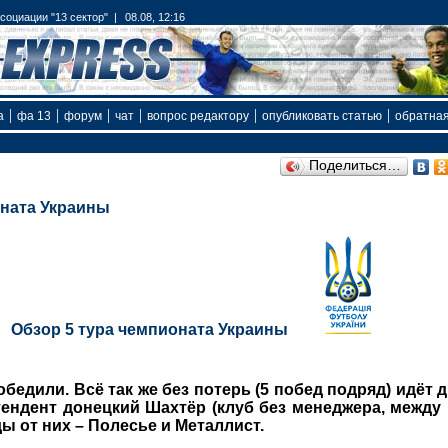
оциации "13 сектор" |
08.08, 12:16
|
|
|
|
|
|
а
фа 13
форум
чат
вопрос редактору
опубликовать статью
обратная
Поделиться…
оната Украины
Обзор 5 тура чемпионата Украины
обедили.
Всё так же без потерь (5 побед подряд) идёт 
ендент донецкий Шахтёр (клуб без менеджера, между 
ы от них – Полесье и Металлист.