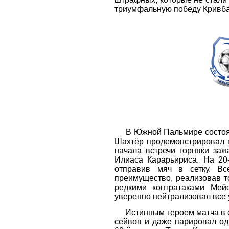
триумфальную победу Кривбас
В Южной Пальмире состояло
Шахтёр продемонстрировал 
начала встречи горняки за
Илиаса Карарьириса. На 20
отправив мяч в сетку. Вс
преимущество, реализовав т
редкими контратаками Мей
уверенно нейтрализовал все 
Истинным героем матча в с
сейвов и даже парировал од