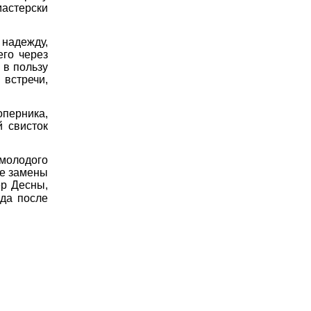
астерски
надежду,
его через
 в пользу
встречи,
оперника,
 свисток
 молодого
ве замены
ер Десны,
еда после