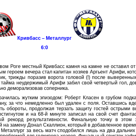
Кривбасс – Металлург
6:0
ом Роге местный Кривбасс камня на камне не оставил о
ым героем вечера стал капитан хозяев Аргьент Арифи, ко
ик, трижды поразив ворота головой (!) после выверенны
о тайма неудержимый Арифи забил свой четвертый гол, до
ьно деморализовав соперника.
илась жутким эпизодом: Роберт Класен в грубом подка
у, за что немедленно был удален с поля. Оставшись вд
ть обороты, продолжая терзать защиту гостей острыми 
стигнутом и на 68-й минуте записал на свой счет фанта
ный рекорд результативности. Финальную точку в этом 
 на замену Донал Скаллион, который в добавленное врем
 Металлург за весь матч сподобился лишь на два дальних
 проблемой для голкипера хозяев. Финальный свисток заф