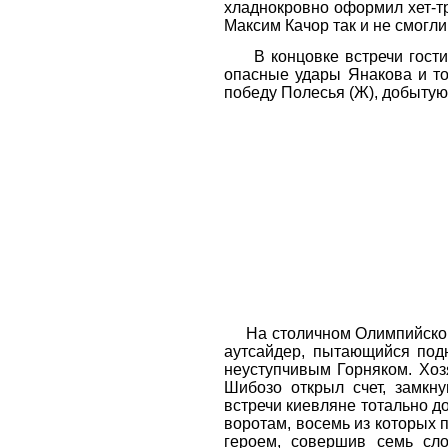
хладнокровно оформил хет-т
Максим Качор так и не смогл
В концовке встречи гости м
опасные удары Янакова и то
победу Полесья (Ж), добыту
На столичном Олимпийском 
аутсайдер, пытающийся подн
неуступчивым Горняком. Хоз
Шибозо открыл счет, замкн
встречи киевляне тотально д
воротам, восемь из которых 
героем, совершив семь сл