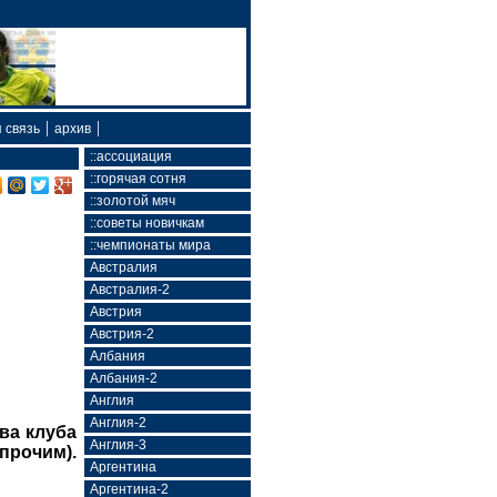
|
|
 связь
архив
::ассоциация
::горячая сотня
::золотой мяч
::советы новичкам
::чемпионаты мира
Австралия
Австралия-2
Австрия
Австрия-2
Албания
Албания-2
Англия
Англия-2
два клуба
Англия-3
прочим).
Аргентина
Аргентина-2