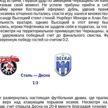
 ход встречи. Первый удар по амбициям Черкащины он нане
изовав свой момент. Не успели трибуны прийти в себ
айму время Костецкий оформил дубль, удвоив преи
хозяева отчаянно пытались спасти игру, нанеся множество
ександр Высоцкий стоял стеной. Норберт Монори и Алан Ле
льность вратаря, однако Высоцкий в этот вечер бы
лись, игроки Нефтяника не щадили себя в подкатах, за что
 Несмотря на территориальное преимущество Черкащины, 
 удерживала победный счет до финального свистка. Ф
еренную победу гостей со счетом 0:2.
Сталь — Десна
1:3
азвернулась настоящая футбольная драма, где прагма
а верх над атакующим порывом хозяев. Несмотря на
м, счет открыла Десна на 20-й минуте благодаря точному