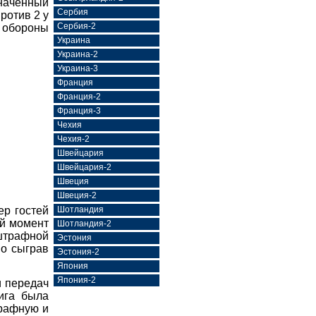
значенный
Сербия
ротив 2 у
Сербия-2
 обороны
Украина
Украина-2
Украина-3
Франция
Франция-2
Франция-3
Чехия
Чехия-2
Швейцария
Швейцария-2
Швеция
Швеция-2
ер гостей
Шотландия
ый момент
Шотландия-2
 штрафной
Эстония
но сыграв
Эстония-2
Япония
Япония-2
 передач
ига была
трафную и