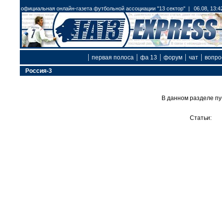
официальная онлайн-газета футбольной ассоциации "13 сектор" |
06.08, 13:4
|
|
|
|
|
первая полоса
фа 13
форум
чат
вопро
Россия-3
В данном разделе пу
Статьи: