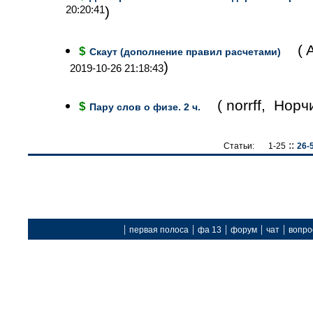
20:20:41
)
( 
$
Скаут (дополнение правил расчетами)
)
2019-10-26 21:18:43
( norrff, Но
$
Пару слов о физе. 2 ч.
::
Статьи:
1-25
26-
|
|
|
|
|
первая полоса
фа 13
форум
чат
вопро