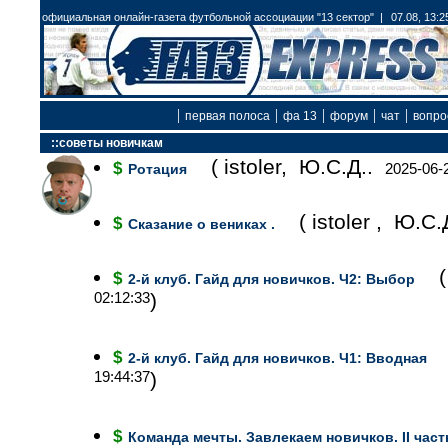
официальная онлайн-газета футбольной ассоциации "13 сектор" |
07.08, 13:2
|
|
|
|
|
первая полоса
фа 13
форум
чат
вопро
::советы новичкам
( istoler, Ю.С.Д..
$
2025-06-
Ротация
( istoler , Ю.С
$
Сказание о вениках .
$
2-й клуб. Гайд для новичков. Ч2: Выбор
02:12:33
)
$
2-й клуб. Гайд для новичков. Ч1: Вводная
19:44:37
)
$
Команда мечты. Завлекаем новичков. II част