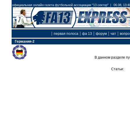
официальная онлайн-газета футбольной ассоциации "13 сектор" |
06.08, 13:4
|
|
|
|
|
первая полоса
фа 13
форум
чат
вопро
Германия-2
В данном разделе пу
Статьи: