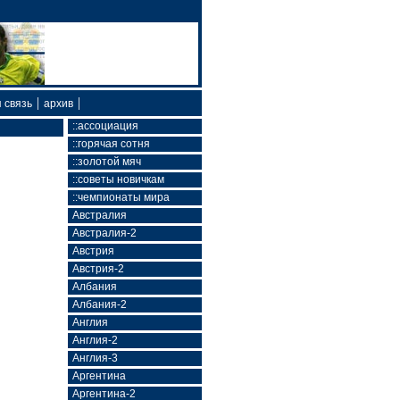
|
|
 связь
архив
::ассоциация
::горячая сотня
::золотой мяч
::советы новичкам
::чемпионаты мира
Австралия
Австралия-2
Австрия
Австрия-2
Албания
Албания-2
Англия
Англия-2
Англия-3
Аргентина
Аргентина-2