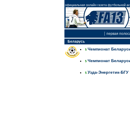
официальная онлайн-газета футбольной асс
|
первая полос
Беларусь
Чемпионат Беларуси,
$
Чемпионат Беларуси,
$
Узда-Энергетик-БГУ 
$