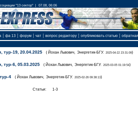
оциации "13 сектор" |
07.08, 06:06
|
|
|
|
|
|
а
фа 13
форум
чат
вопрос редактору
опубликовать статью
обратная
 тур-19, 20.04.2025
( Йохан Львович, Энергетик-БГУ.
)
2025-04-22 23:31:09
 тур-6, 05.03.2025
( Йохан Львович, Энергетик-БГУ.
)
2025-03-05 01:19:54
тур-4
( Йохан Львович, Энергетик-БГУ.
)
2025-02-26 09:38:13
Статьи:
1-3